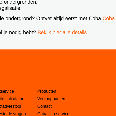
de ondergronden.
galisatie.
nde ondergrond? Ontvet altijd eerst met Coba
Coba
el je nodig hebt?
Bekijk hier alle details.
kservice
Producten
ikscalculator
Verkooppunten
tadviestool
Contact
estelde vragen
Coba silo-service