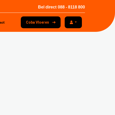
Bel direct
088 - 8118 800
act
Coba Vloeren