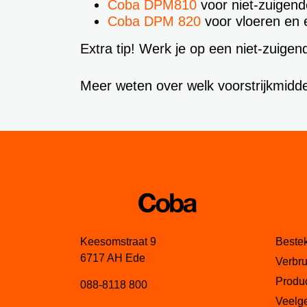
Coba DPM810
voor
niet-zuigen
Coba DPM 820
voor vloeren en e
Extra
tip! Werk je op een niet-zuige
Meer
weten over welk voorstrijkmidd
Keesomstraat 9
Beste
6717 AH Ede
Verbru
Produc
088-8118 800
Veelg