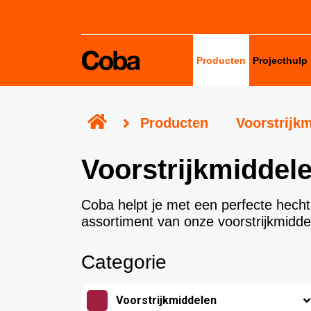
Producten
Projecthulp
Verbruikscalculator
Producten
Voorstrijk
Productadviestool
Voorstrijkmiddel
Projectgarantie
Coba helpt je met een perfecte hechti
assortiment van onze voorstrijkmidde
Categorie
Voorstrijkmiddelen