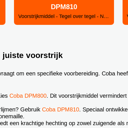
DPM810
Voorstrijkmiddel - Tegel over tegel - Niet-zuigende ondergronden
juiste voorstrijk
vraagt om een specifieke voorbereiding. Coba heeft 
Kies
Coba DPM800
. Dit voorstrijkmiddel verminder
rlijmen? Gebruik
Coba DPM810
. Speciaal ontwikk
onemaille.
edt een krachtige hechting op zowel zuigende als 