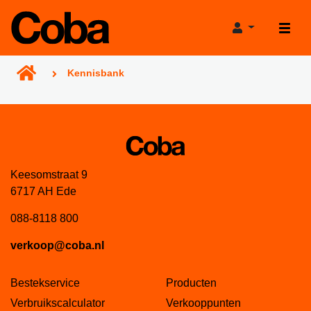
Kennisbank
Producten
Keesomstraat 9
Projecthulp
6717 AH Ede
Verkooppunten
Verbruikscalculator
088-8118 800
Projecten
verkoop@coba.nl
Productadviestool
Nieuws
Projectgarantie
Bestekservice
Producten
Verbruikscalculator
Verkooppunten
Over Coba
Bereikbaarheid tijdens de bouwvak!