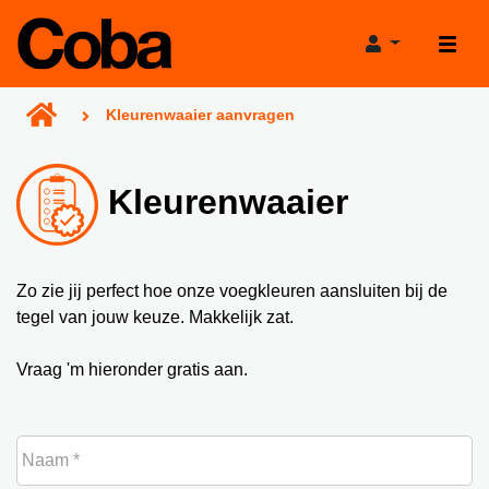
Kleurenwaaier aanvragen
Kleurenwaaier
Producten
Projecthulp
Zo zie jij perfect hoe onze voegkleuren aansluiten bij de
tegel van jouw keuze. Makkelijk zat.
Verkooppunten
Verbruikscalculator
Vraag 'm hieronder gratis aan.
Projecten
Productadviestool
Nieuws
Projectgarantie
Naam
Over Coba
Bereikbaarheid tijdens de bouwvak!