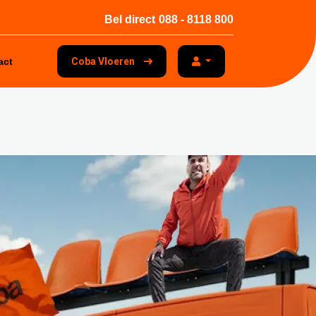
Bel direct
088 - 8118 800
act
Coba Vloeren