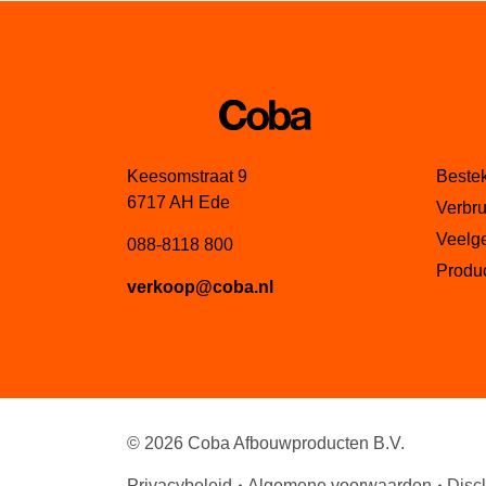
Keesomstraat 9
Beste
6717 AH Ede
Verbru
Veelg
088-8118 800
Produc
verkoop@coba.nl
© 2026 Coba Afbouwproducten B.V.
Privacybeleid
Algemene voorwaarden
Disc