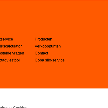
kservice
Producten
ikscalculator
Verkooppunten
estelde vragen
Contact
tadviestool
Coba silo-service
laimer
Cookies