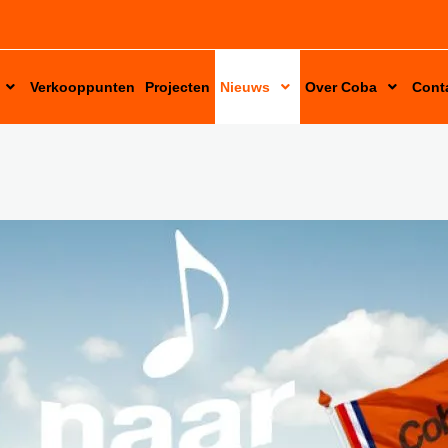
Verkooppunten
Projecten
Nieuws
Over Coba
Cont
Bereikbaarheid tijdens de bouwvak!
Vacatures
Juich mee als een echte Coboy!
Duurzaamheid
Alles wat je moet weten over pastalijm!
Coba voegt 3 nieuwe kleuren toe!
Welkom bij Mijn Coba!
Coba CTA180 extra flexibel S2
Nieuw! Coba CTM690 lichtgewicht uitvlakmortel
Juich mee als een echte Coboy!