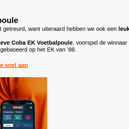
poule
et getreurd, want uiteraard hebben we ook een
leu
ieve Coba EK Voetbalpoule
, voorspel de winnaa
t gebaseerd op het EK van '88.
e snel aan