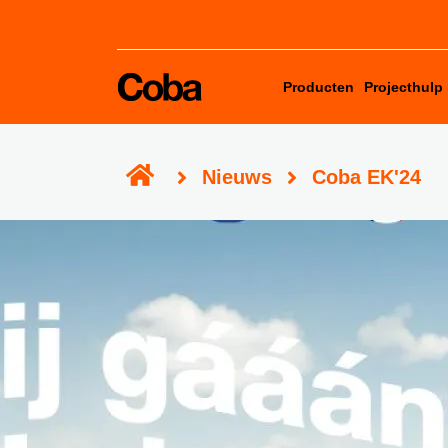
Producten
Projecthulp
Verbruikscalculator
Nieuws
Coba EK'24
Productadviestool
Projectgarantie