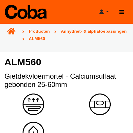
Producten
Anhydriet- & alphatoepassingen
ALM560
ALM560
Producten
Gietdekvloermortel - Calciumsulfaat
Projecthulp
gebonden 25-60mm
Verkooppunten
Verbruikscalculator
Projecten
Productadviestool
Nieuws
Projectgarantie
Over Coba
Bereikbaarheid tijdens de bouwvak!