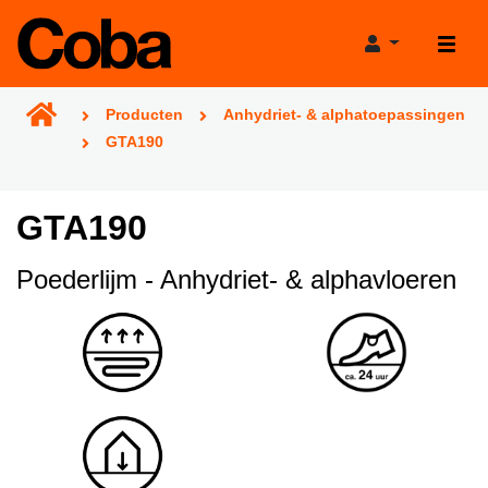
Producten
Anhydriet- & alphatoepassingen
GTA190
GTA190
Producten
Poederlijm - Anhydriet- & alphavloeren
Projecthulp
Verkooppunten
Verbruikscalculator
Projecten
Productadviestool
Nieuws
Projectgarantie
Over Coba
Bereikbaarheid tijdens de bouwvak!