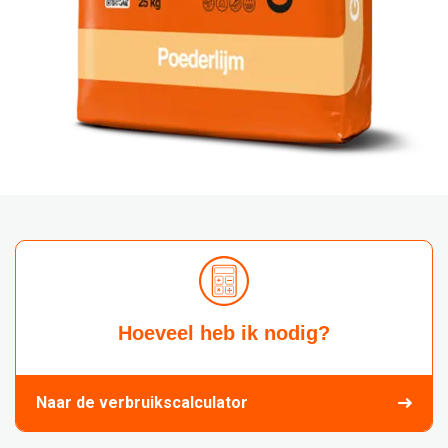
Hoeveel heb ik nodig?
Naar de verbruikscalculator