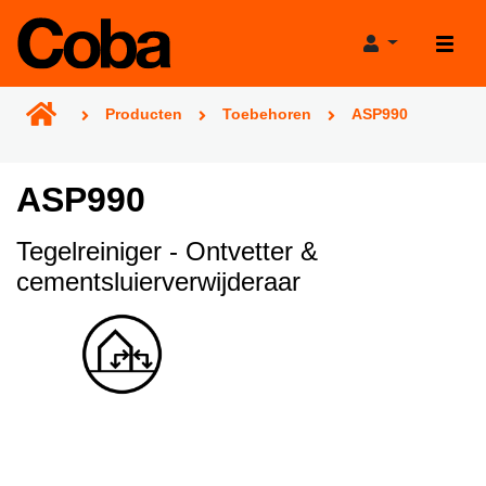
Producten
Toebehoren
ASP990
ASP990
Producten
Tegelreiniger - Ontvetter &
cementsluierverwijderaar
Projecthulp
Verkooppunten
Verbruikscalculator
Projecten
Productadviestool
Nieuws
Projectgarantie
Over Coba
Bereikbaarheid tijdens de bouwvak!