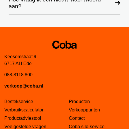
aan?
Contact
Juich mee als een echte Coboy!
Vacatures
Alles wat je moet weten over pastalijm!
Duurzaamheid
Coba voegt 3 nieuwe kleuren toe!
Welkom bij Mijn Coba!
Keesomstraat 9
Coba CTA180 extra flexibel S2
6717 AH Ede
Nieuw! Coba CTM690 lichtgewicht uitvlakmortel
088-8118 800
verkoop@coba.nl
Juich mee als een echte Coboy!
Bestekservice
Producten
Verbruikscalculator
Verkooppunten
Productadviestool
Contact
Veelgestelde vragen
Coba silo-service