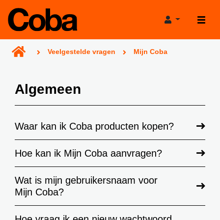
Veelgestelde vragen
Mijn Coba
Algemeen
Producten
Waar kan ik Coba producten kopen?
Projecthulp
Verkooppunten
Verbruikscalculator
Hoe kan ik Mijn Coba aanvragen?
Projecten
Productadviestool
Wat is mijn gebruikersnaam voor
Mijn Coba?
Nieuws
Projectgarantie
Over Coba
Bereikbaarheid tijdens de bouwvak!
Hoe vraag ik een nieuw wachtwoord