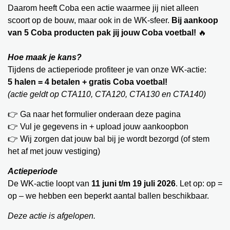
Daarom heeft Coba een actie waarmee jij niet alleen
Contact
Juich mee als een echte Coboy!
Vacatures
scoort op de bouw, maar ook in de WK-sfeer.
Bij aankoop
van 5 Coba producten pak jij jouw Coba voetbal!
🔥​​​​​​
Alles wat je moet weten over pastalijm!
Duurzaamheid
Hoe maak je kans?
Coba voegt 3 nieuwe kleuren toe!
Tijdens de actieperiode profiteer je van onze WK-actie:
5 halen = 4 betalen + gratis Coba voetbal!
Welkom bij Mijn Coba!
(actie geldt op CTA110, CTA120, CTA130 en CTA140)
Coba CTA180 extra flexibel S2
👉 Ga naar het formulier onderaan deze pagina
👉 Vul je gegevens in + upload jouw aankoopbon
Nieuw! Coba CTM690 lichtgewicht uitvlakmortel
👉 Wij zorgen dat jouw bal bij je wordt bezorgd (of stem
het af met jouw vestiging)
Juich mee als een echte Coboy!
Actieperiode
De WK-actie loopt van
11 juni t/m 19 juli 2026
. Let op: op =
op – we hebben een beperkt aantal ballen beschikbaar.
Deze actie is afgelopen.