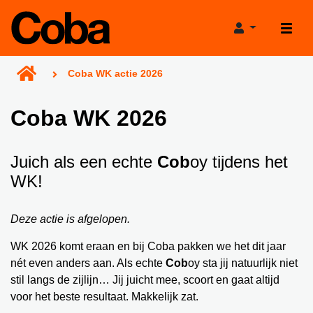
Coba WK actie 2026
Coba WK 2026
Producten
Juich als een echte
Cob
oy tijdens het
WK!
Projecthulp
Verkooppunten
Verbruikscalculator
Deze actie is afgelopen.
WK 2026 komt eraan en bij Coba pakken we het dit jaar
Projecten
Productadviestool
nét even anders aan. Als echte
Cob
oy sta jij natuurlijk niet
Nieuws
Projectgarantie
stil langs de zijlijn… Jij juicht mee, scoort en gaat altijd
voor het beste resultaat. Makkelijk zat.
Over Coba
Bereikbaarheid tijdens de bouwvak!