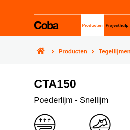
Producten
Projecthulp
Verbruikscalculator
Producten
Tegellijme
Productadviestool
Projectgarantie
CTA150
Poederlijm - Snellijm