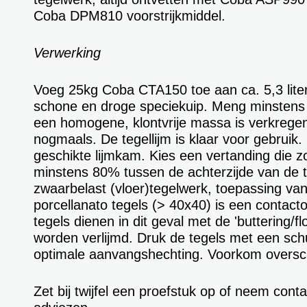
Coba DPM810 voorstrijkmiddel.
Verwerking
Voeg 25kg Coba CTA150 toe aan ca. 5,3 liter
schone en droge speciekuip. Meng minstens 
een homogene, klontvrije massa is verkrege
nogmaals. De tegellijm is klaar voor gebru
geschikte lijmkam. Kies een vertanding die z
minstens 80% tussen de achterzijde van de te
zwaarbelast (vloer)tegelwerk, toepassing va
porcellanato tegels (> 40x40) is een contac
tegels dienen in dit geval met de 'buttering/
worden verlijmd. Druk de tegels met een sch
optimale aanvangshechting. Voorkom overschr
Zet bij twijfel een proefstuk op of neem cont