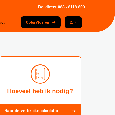
Bel direct
088 - 8118 800
act
Coba Vloeren
Hoeveel heb ik nodig?
Naar de verbruikscalculator