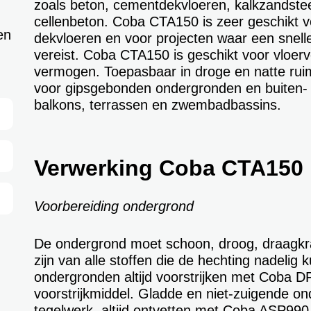
zoals beton, cementdekvloeren, kalkzandste
cellenbeton. Coba CTA150 is zeer geschikt 
en
dekvloeren en voor projecten waar een snell
vereist. Coba CTA150 is geschikt voor vloer
vermogen. Toepasbaar in droge en natte rui
voor gipsgebonden ondergronden en buiten-
balkons, terrassen en zwembadbassins.
Verwerking Coba CTA150
Voorbereiding ondergrond
De ondergrond moet schoon, droog, draagkrac
zijn van alle stoffen die de hechting nadeli
ondergronden altijd voorstrijken met Coba D
voorstrijkmiddel. Gladde en niet-zuigende o
tegelwerk, altijd ontvetten met Coba ASP990 