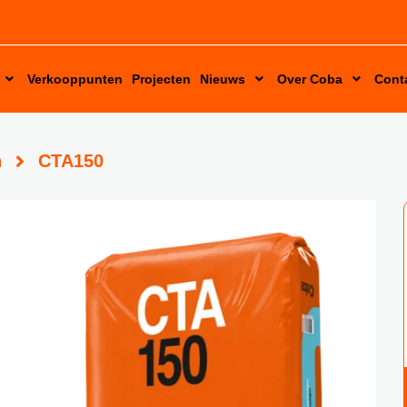
Verkooppunten
Projecten
Nieuws
Over Coba
Cont
Bereikbaarheid tijdens de bouwvak!
Vacatures
n
CTA150
Juich mee als een echte Coboy!
Duurzaamheid
Alles wat je moet weten over pastalijm!
Coba voegt 3 nieuwe kleuren toe!
Welkom bij Mijn Coba!
Coba CTA180 extra flexibel S2
Nieuw! Coba CTM690 lichtgewicht uitvlakmortel
Juich mee als een echte Coboy!