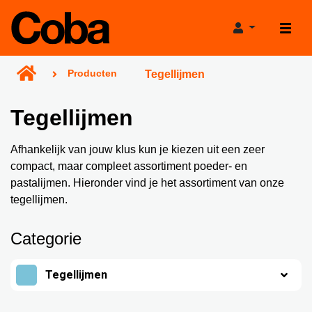
Producten
Tegellijmen
Tegellijmen
Afhankelijk van jouw klus kun je kiezen uit een zeer
Producten
compact, maar compleet assortiment poeder- en
pastalijmen. Hieronder vind je het assortiment van onze
Projecthulp
tegellijmen.
Verkooppunten
Verbruikscalculator
Categorie
Projecten
Productadviestool
Tegellijmen
Nieuws
Projectgarantie
Over Coba
Bereikbaarheid tijdens de bouwvak!