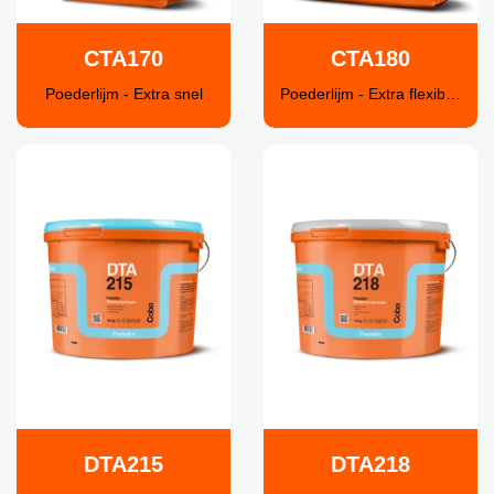
CTA170
CTA180
Poederlijm - Extra snel
Poederlijm - Extra flexibel - S2
DTA215
DTA218