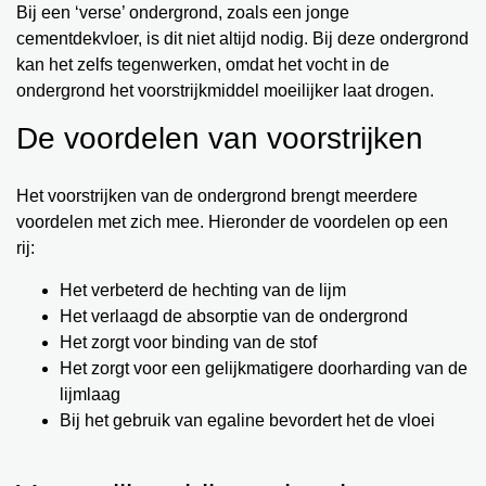
Bij een ‘verse’ ondergrond, zoals een jonge
cementdekvloer, is dit niet altijd nodig. Bij deze ondergrond
Contact
Juich mee als een echte Coboy!
Vacatures
kan het zelfs tegenwerken, omdat het vocht in de
Alles wat je moet weten over pastalijm!
Duurzaamheid
ondergrond het voorstrijkmiddel moeilijker laat drogen.
De voordelen van voorstrijken
Coba voegt 3 nieuwe kleuren toe!
Welkom bij Mijn Coba!
Het voorstrijken van de ondergrond brengt meerdere
voordelen met zich mee. Hieronder de voordelen op een
Coba CTA180 extra flexibel S2
rij:
Nieuw! Coba CTM690 lichtgewicht uitvlakmortel
Het verbeterd de hechting van de lijm
Het verlaagd de absorptie van de ondergrond
Juich mee als een echte Coboy!
Het zorgt voor binding van de stof
Het zorgt voor een gelijkmatigere doorharding van de
lijmlaag
Bij het gebruik van egaline bevordert het de vloei