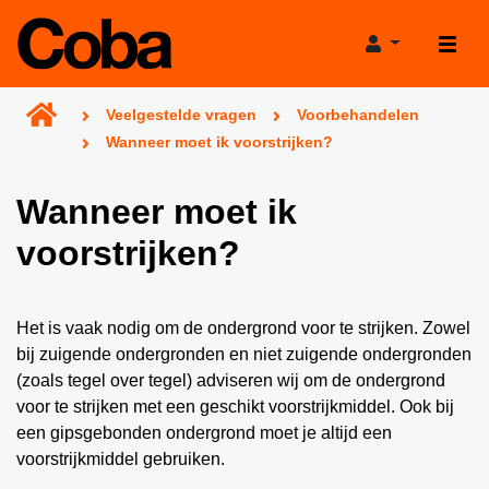
Veelgestelde vragen
Voorbehandelen
Wanneer moet ik voorstrijken?
Wanneer moet ik
Producten
voorstrijken?
Projecthulp
Het is vaak nodig om de ondergrond voor te strijken. Zowel
Verkooppunten
Verbruikscalculator
bij zuigende ondergronden en niet zuigende ondergronden
(zoals tegel over tegel) adviseren wij om de ondergrond
Projecten
Productadviestool
voor te strijken met een geschikt voorstrijkmiddel. Ook bij
een gipsgebonden ondergrond moet je altijd een
Nieuws
Projectgarantie
voorstrijkmiddel gebruiken.
Over Coba
Bereikbaarheid tijdens de bouwvak!